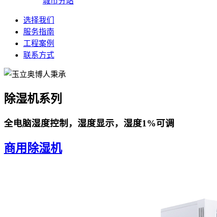
城市分站
选择我们
服务指南
工程案例
联系方式
除湿机系列
全电脑湿度控制，湿度显示，湿度1%可调
商用除湿机